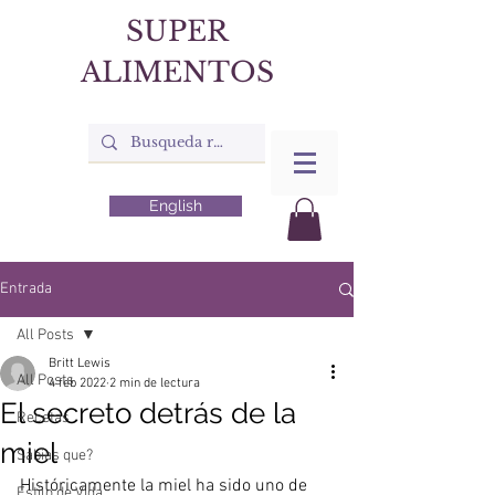
SUPER
ALIMENTOS
English
Entrada
All Posts
Britt Lewis
All Posts
4 feb 2022
2 min de lectura
El secreto detrás de la
Recetas
miel
Sabias que?
Históricamente la miel ha sido uno de 
Estilo de Vida