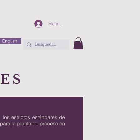
Iniciar sesión
English
NES
 los estrictos estándares de
n para la planta de proceso en