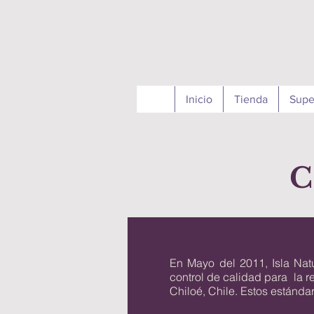
Inicio
Tienda
Supe
En Mayo del 2011, Isla Natu
control de calidad para la re
Chiloé, Chile. Estos estánda