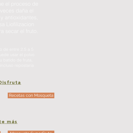
e el proceso de
 veces daña el
 y antioxidantes,
sa Liofilizacion
a secar el fruto.
 de entre 2.5 a 5
ede usar el polvo
 batido de fruta,
incluso repostaria
Disfruta
Recetas con Mosqueta
te más