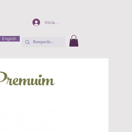
Iniciar sesión
English
Premuim
ces en los primeros asentamientos
registros de descubrimientos
00 a.C. También se sabe que hay
merias (tablillas escritas en la