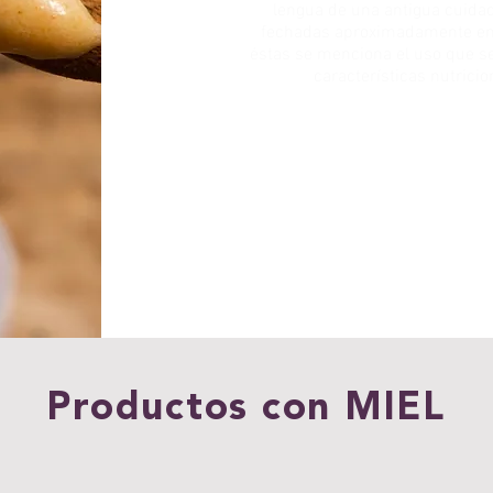
lengua de una antigua cuida
fechadas aproximadamente ent
éstas se menciona el uso que se
características nutrici
Productos con MIEL