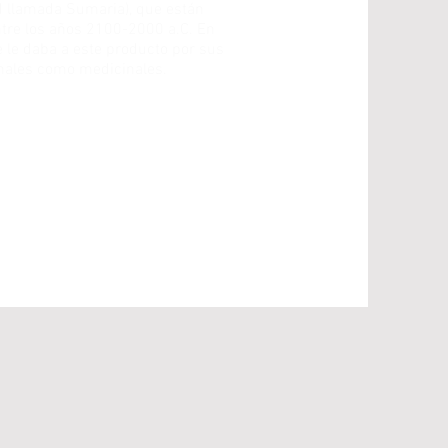
d llamada Sumaria), que están
re los años 2100-2000 a.C. En
 le daba a este producto por sus
onales como medicinales.