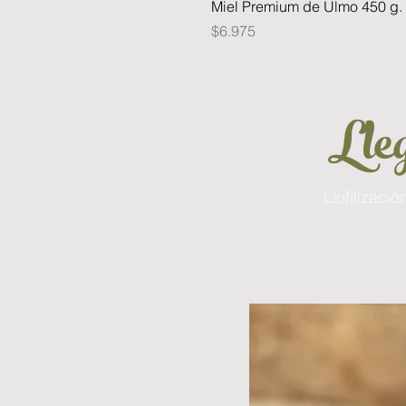
Miel Premium de Ulmo 450 g.
Precio
$6.975
Lleg
Liofilizaci