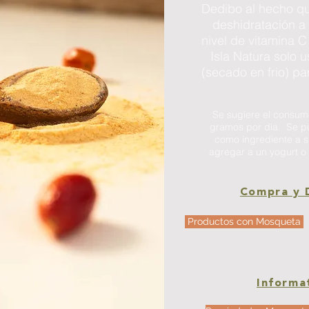
Dedibo al hecho qu
deshidratación a
nivel de vitamina C
Isla Natura solo u
(secado en frio) par
Se sugiere el consumo
gramos por dia. Se pu
como ingrediente a su
agregar a un yogurt o 
Compra y 
Productos con Mosqueta
Informa