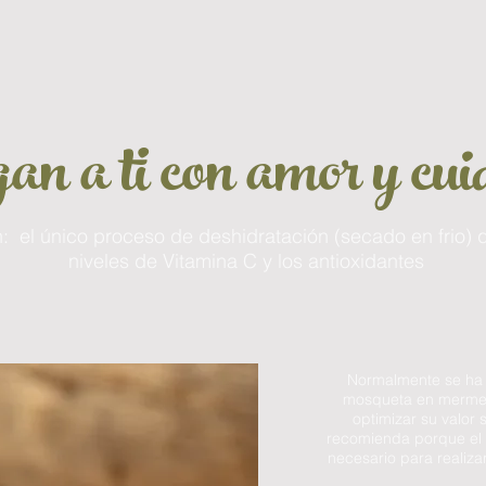
Vista rápida
an a ti con amor y cu
ón: el único proceso de deshidratación (secado en frio) 
niveles de Vitamina C y los antioxidantes
Normalmente se ha u
mosqueta en merme
optimizar su valor 
recomienda porque el
necesario para realiz