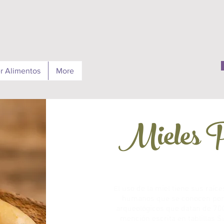
r Alimentos
More
Mieles 
l uso de la miel tiene sus raí
E
humanos que se conocen por 
arqueológicos que datan de 70
mención escrita en tablillas Su