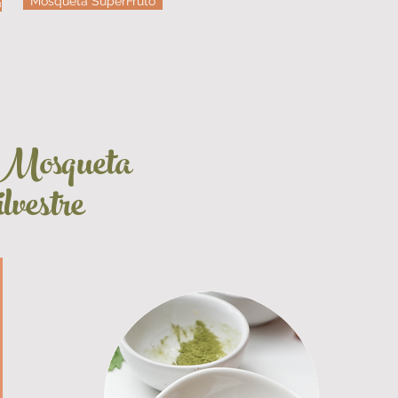
Mosqueta SuperFruto
a
Mosqueta
vestre