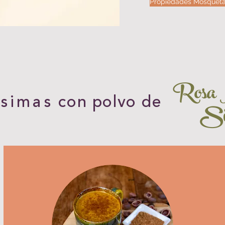
Propiedades Mosquet
Rosa 
ísimas
con polvo de
Sil