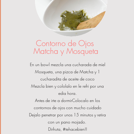
Contorno de Ojos
Matcha y Mosqueta
En un bowl mezcla una cucharada de miel
Mosqueta, una pizca de Matcha y 1
cucharadita de aceite de coco
Mezcla bien y cololalo en le refri por una
edia hora
.
Antes de irte a dormirColocalo en los
contornos de ojos con mucho cuidado
Dejalo penetrar por unos 15 minutos y retira
con un pano mojado.
Dirfruta, #t
ehacebien!!