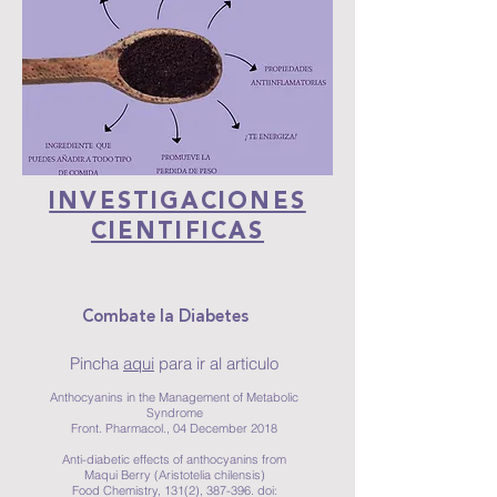
INVESTIGACIONES
CIENTIFICAS
Combate la Diabetes
Pincha
aqui
para ir al articulo
Anthocyanins in the Management of Metabolic
Syndrome
Front. Pharmacol., 04 December 2018
Anti-diabetic effects of anthocyanins from
Maqui Berry (Aristotelia chilensis)
Food Chemistry, 131(2), 387-396. doi: