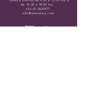
Lunes a Viernes
de 9:00 a 13:00 hrs. y
de 14:30 a 18:00 hrs.
+56 65 2625977
info@islanatura.com
Formulario Mayorista