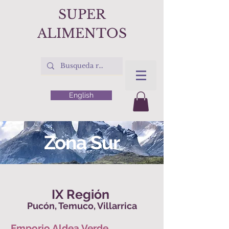
SUPER
ALIMENTOS
English
Zona Sur
IX Región
Pucón, Temuco, Villarrica
Emporio Aldea Verde